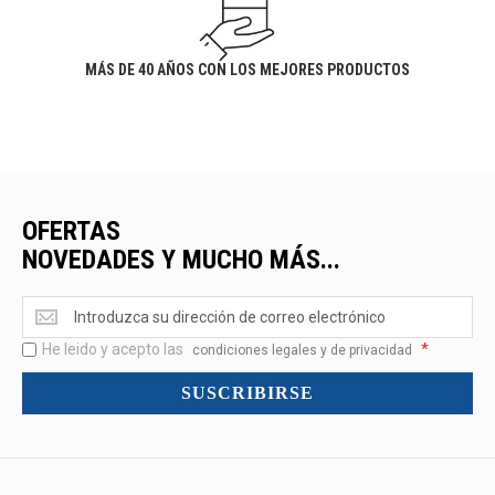
MÁS DE 40 AÑOS CON LOS MEJORES PRODUCTOS
OFERTAS
NOVEDADES Y MUCHO MÁS...
Ofertas
<br>Novedades
He leido y acepto las
*
y
condiciones legales y de privacidad
mucho
SUSCRIBIRSE
más...