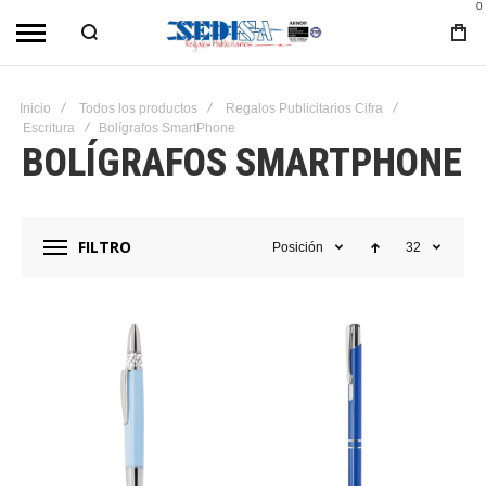
0
Inicio
Todos los productos
Regalos Publicitarios Cifra
Escritura
Bolígrafos SmartPhone
BOLÍGRAFOS SMARTPHONE
FILTRO
Posición
32