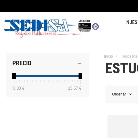
NUES
Inicio
Todos los
ESTU
PRECIO
0.03 €
15.57 €
Ordenar