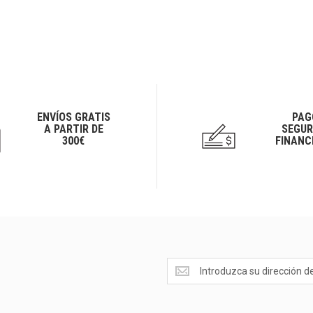
ENVÍOS GRATIS
PAG
A PARTIR DE
SEGUR
300€
FINANC
Ofertas
<br>Novedades
y
mucho