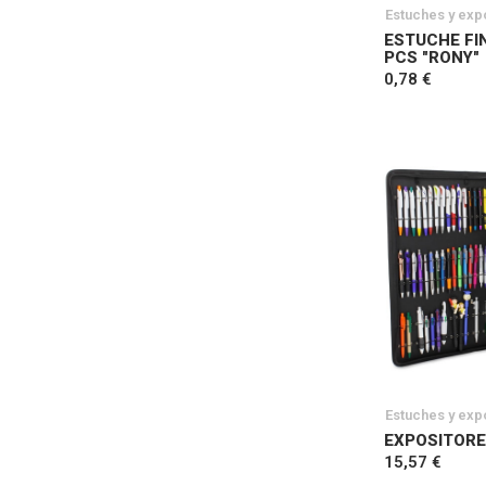
Estuches y exp
ESTUCHE FI
PCS "RONY"
0,78 €
Estuches y exp
EXPOSITOR
15,57 €