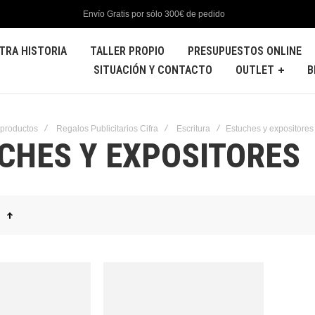
Envío Gratis por sólo 300€ de pedido
TRA HISTORIA
TALLER PROPIO
PRESUPUESTOS ONLINE
SITUACIÓN Y CONTACTO
OUTLET
B
 productos
Regalos Publicitarios Cifra
Escritura
Estuches y expositores
CHES Y EXPOSITORES