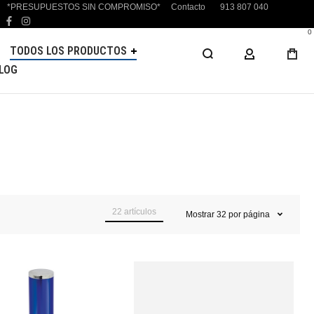
*PRESUPUESTOS SIN COMPROMISO*
Contacto
913 807 040
facebook
instagram
0
TODOS LOS PRODUCTOS
MI CUENTA
LOG
22
artículos
Mostrar
32
por página