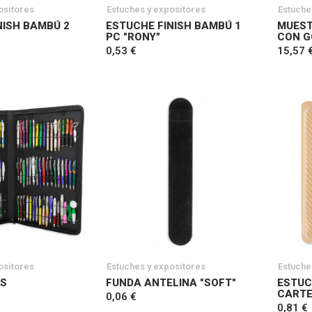
ositores
Estuches y expositores
Estuche
NISH BAMBÚ 2
ESTUCHE FINISH BAMBÚ 1
MUEST
PC "RONY"
CON 
0,53 €
15,57 
ositores
Estuches y expositores
Estuche
ES
FUNDA ANTELINA "SOFT"
ESTUC
CART
0,06 €
0,81 €