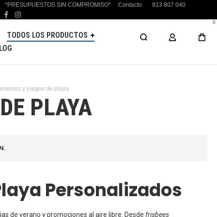
*PRESUPUESTOS SIN COMPROMISO*
Contacto
913 807 040
facebook
instagram
0
TODOS LOS PRODUCTOS
MI CUENTA
LOG
mentos y juegos de playa
DE PLAYA
N.
laya Personalizados
s de verano y promociones al aire libre. Desde
frisbees