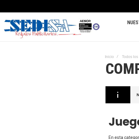
NUES
Inicio
Todos los
COMP
N
Jueg
En esta catego