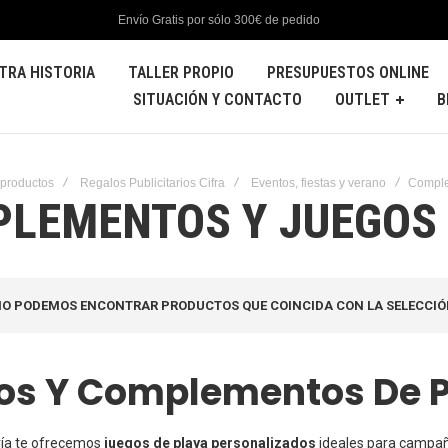
Envío Gratis por sólo 300€ de pedido
TRA HISTORIA
TALLER PROPIO
PRESUPUESTOS ONLINE
SITUACIÓN Y CONTACTO
OUTLET
B
 productos
Regalos Publicitarios Cifra
Eventos, fiestas y verano
Comple
LEMENTOS Y JUEGOS 
O PODEMOS ENCONTRAR PRODUCTOS QUE COINCIDA CON LA SELECCIÓ
os Y Complementos De P
ría te ofrecemos
juegos de playa personalizados
ideales para campaña