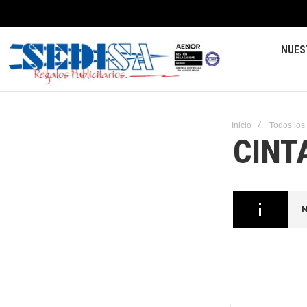
NUES
Inicio
Todos los
CINT
N