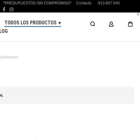
*PRESUPUESTOS SIN COMPROMISO*
Contacto
913 807 040
facebook
instagram
0
TODOS LOS PRODUCTOS
MI CUENTA
LOG
 sombreros
N.