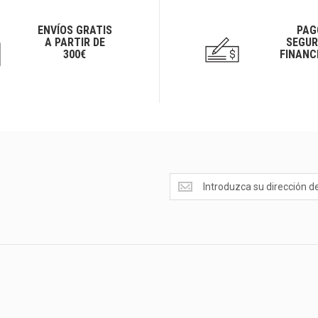
ENVÍOS GRATIS
PAG
A PARTIR DE
SEGUR
300€
FINANC
Ofertas
<br>Novedades
y
mucho
más...