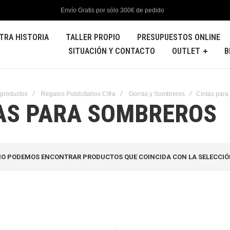
Envío Gratis por sólo 300€ de pedido
TRA HISTORIA
TALLER PROPIO
PRESUPUESTOS ONLINE
SITUACIÓN Y CONTACTO
OUTLET
B
 productos
Regalos Publicitarios Cifra
Gorras y Sombreros
Cintas para
AS PARA SOMBREROS
O PODEMOS ENCONTRAR PRODUCTOS QUE COINCIDA CON LA SELECCIÓ