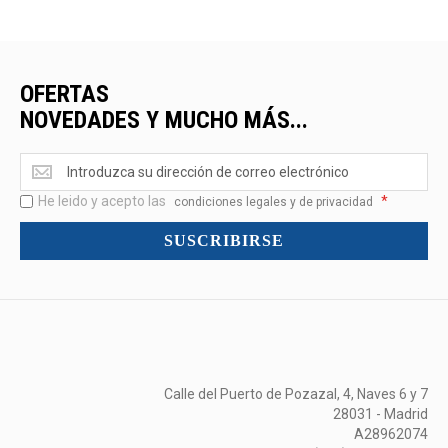
OFERTAS
NOVEDADES Y MUCHO MÁS...
Ofertas
<br>Novedades
He leido y acepto las
*
y
condiciones legales y de privacidad
mucho
SUSCRIBIRSE
más...
Calle del Puerto de Pozazal, 4, Naves 6 y 7
28031 - Madrid
A28962074