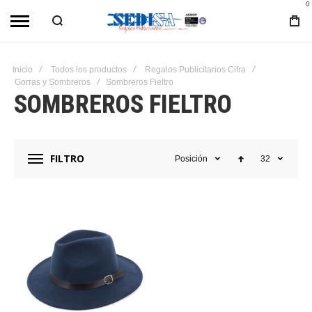
0
Inicio
Todos los productos
Regalos Publicitarios Cifra
Gorras y Sombreros
Sombreros Fieltro
SOMBREROS FIELTRO
FILTRO
Posición
32