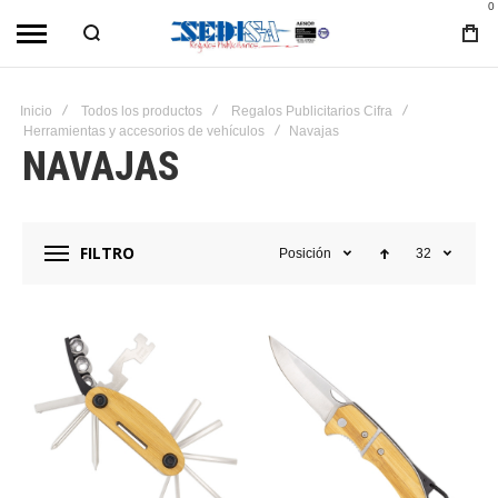
0
Inicio
Todos los productos
Regalos Publicitarios Cifra
Herramientas y accesorios de vehículos
Navajas
NAVAJAS
FILTRO
Posición
32