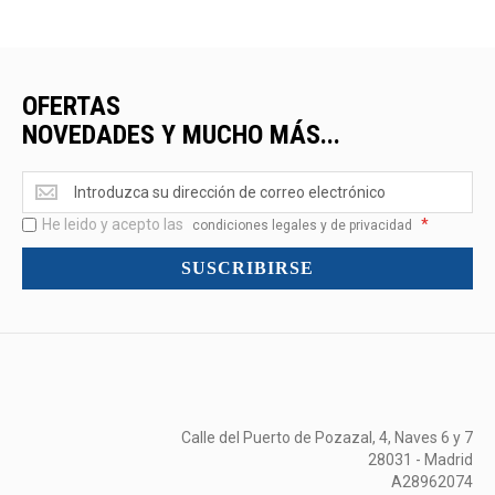
OFERTAS
NOVEDADES Y MUCHO MÁS...
Ofertas
<br>Novedades
He leido y acepto las
*
y
condiciones legales y de privacidad
mucho
SUSCRIBIRSE
más...
Calle del Puerto de Pozazal, 4, Naves 6 y 7
28031 - Madrid
A28962074