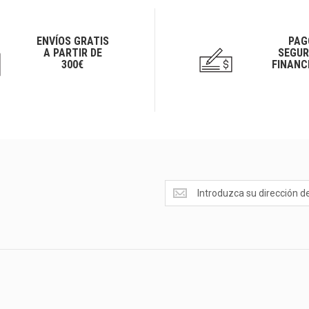
ENVÍOS GRATIS
PAG
A PARTIR DE
SEGUR
300€
FINANC
Ofertas
<br>Novedades
y
mucho
más...