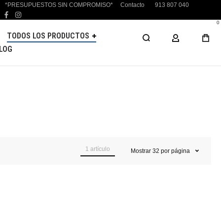
*PRESUPUESTOS SIN COMPROMISO*
Contacto
913 807 040
facebook
instagram
0
TODOS LOS PRODUCTOS
MI CUENTA
LOG
1
artículo
Mostrar
32
por página