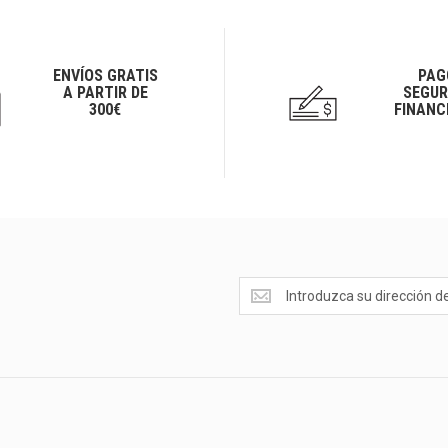
ENVÍOS GRATIS
PAG
A PARTIR DE
SEGUR
300€
FINANC
Ofertas
<br>Novedades
y
mucho
más...