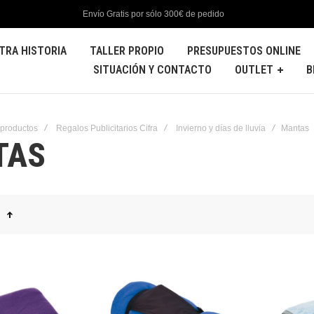
Envío Gratis por sólo 300€ de pedido
TRA HISTORIA
TALLER PROPIO
PRESUPUESTOS ONLINE
SITUACIÓN Y CONTACTO
OUTLET
B
 productos
Regalos Publicitarios Cifra
Invierno y días de lluvia
Mantas
TAS