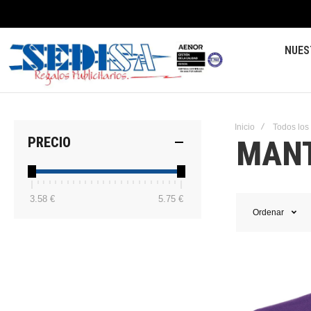
NUES
Inicio
Todos los
MAN
PRECIO
3.58 €
5.75 €
Ordenar