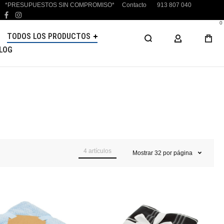
*PRESUPUESTOS SIN COMPROMISO*
Contacto
913 807 040
facebook
instagram
0
TODOS LOS PRODUCTOS
MI CUENTA
LOG
4
artículos
Mostrar
32
por página