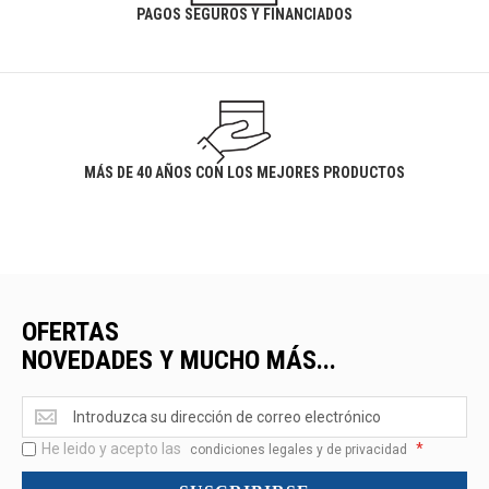
PAGOS SEGUROS Y FINANCIADOS
MÁS DE 40 AÑOS CON LOS MEJORES PRODUCTOS
OFERTAS
NOVEDADES Y MUCHO MÁS...
Ofertas
<br>Novedades
He leido y acepto las
*
y
condiciones legales y de privacidad
mucho