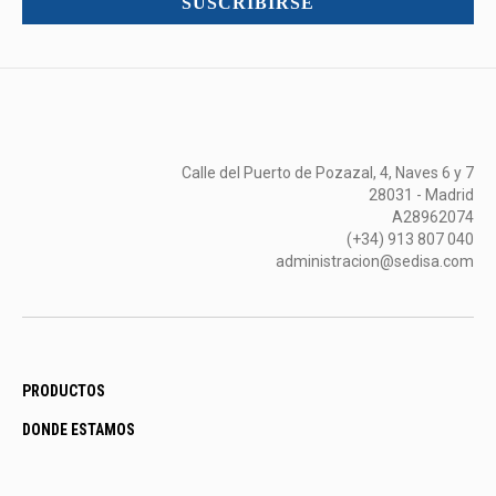
SUSCRIBIRSE
más...
Calle del Puerto de Pozazal, 4, Naves 6 y 7
28031 - Madrid
A28962074
(+34) 913 807 040
administracion@sedisa.com
PRODUCTOS
DONDE ESTAMOS