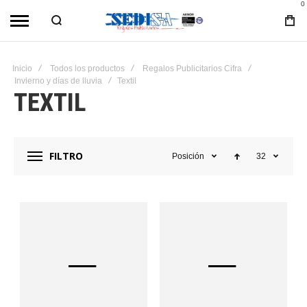
0
Inicio
Todos los productos
Regalos Publicitarios Cifra
Invierno y días de lluvia
Textil
TEXTIL
FILTRO
Posición
32