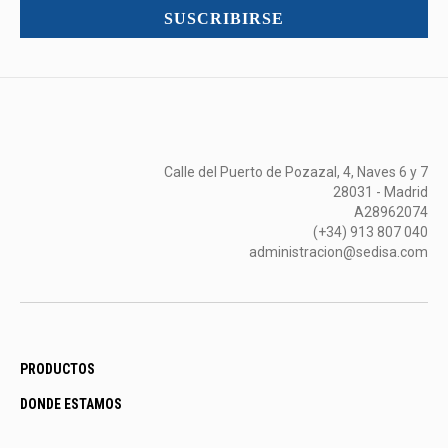
mucho
SUSCRIBIRSE
más...
Calle del Puerto de Pozazal, 4, Naves 6 y 7
28031 - Madrid
A28962074
(+34) 913 807 040
administracion@sedisa.com
PRODUCTOS
DONDE ESTAMOS