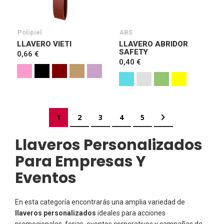
Polipiel
ABS
LLAVERO VIETI
LLAVERO ABRIDOR
SAFETY
0,66 €
0,40 €
Página
Actualmente estás leyendo página
Página
Página
Página
Página
Página
Siguiente
1
2
3
4
5
Llaveros Personalizados
Para Empresas Y
Eventos
En esta categoría encontrarás una amplia variedad de
llaveros personalizados
ideales para acciones