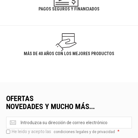
PAGOS SEGUROS Y FINANCIADOS
MÁS DE 40 AÑOS CON LOS MEJORES PRODUCTOS
OFERTAS
NOVEDADES Y MUCHO MÁS...
Ofertas
<br>Novedades
He leido y acepto las
*
y
condiciones legales y de privacidad