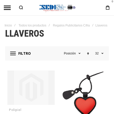
0
Inicio
Todos los productos
Regalos Publicitarios Cifra
Llaveros
LLAVEROS
FILTRO
Posición
32
Polipiel