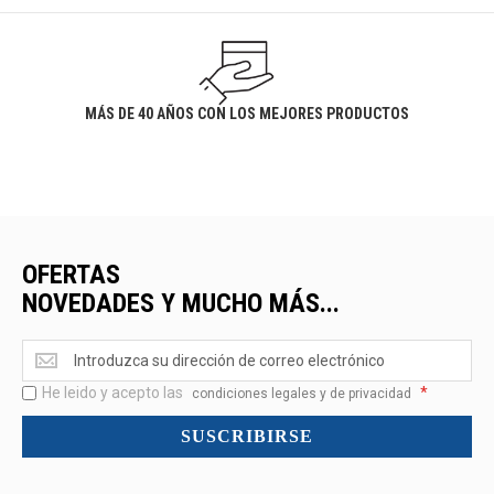
MÁS DE 40 AÑOS CON LOS MEJORES PRODUCTOS
OFERTAS
NOVEDADES Y MUCHO MÁS...
Ofertas
<br>Novedades
He leido y acepto las
*
y
condiciones legales y de privacidad
mucho
SUSCRIBIRSE
más...