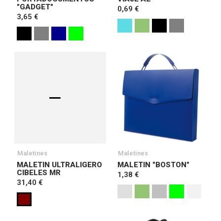
"GADGET"
0,69 €
3,65 €
Maletines
Maletines
MALETIN ULTRALIGERO
MALETIN "BOSTON"
CIBELES MR
1,38 €
31,40 €