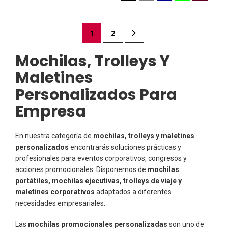
Página
Actualmente estás leyendo página
Página
Página
Siguiente
1
2
Mochilas, Trolleys Y
Maletines
Personalizados Para
Empresa
En nuestra categoría de
mochilas, trolleys y maletines
personalizados
encontrarás soluciones prácticas y
profesionales para eventos corporativos, congresos y
acciones promocionales. Disponemos de
mochilas
portátiles, mochilas ejecutivas, trolleys de viaje y
maletines corporativos
adaptados a diferentes
necesidades empresariales.
Las
mochilas promocionales personalizadas
son uno de