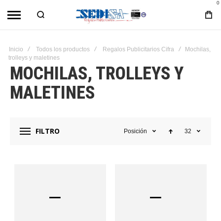
0
Inicio
Todos los productos
Regalos Publicitarios Cifra
Mochilas,
trolleys y maletines
MOCHILAS, TROLLEYS Y
MALETINES
FILTRO
Posición
32