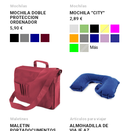
Mochilas
Mochilas
MOCHILA DOBLE
MOCHILA "CITY"
PROTECCION
2,89 €
ORDENADOR
5,90 €
Más
Maletines
Artículos para viajar
MALETIN
ALMOHADILLA DE
PORTADOCUMENTOS
VIAJE AZ