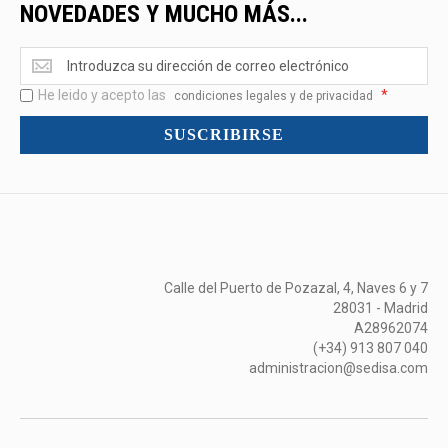
NOVEDADES Y MUCHO MÁS...
Ofertas
<br>Novedades
He leido y acepto las
*
y
condiciones legales y de privacidad
mucho
SUSCRIBIRSE
más...
Calle del Puerto de Pozazal, 4, Naves 6 y 7
28031 - Madrid
A28962074
(+34) 913 807 040
administracion@sedisa.com