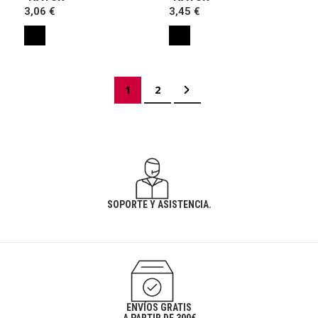
3,06 €
3,45 €
Página
Actualmente estás leyendo página
Página
Página
Siguiente
1
2
SOPORTE Y ASISTENCIA.
ENVÍOS GRATIS