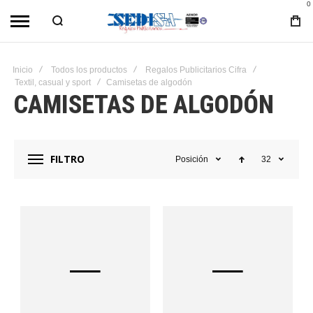
0
Inicio
Todos los productos
Regalos Publicitarios Cifra
Textil, casual y sport
Camisetas de algodón
CAMISETAS DE ALGODÓN
FILTRO
Posición
32