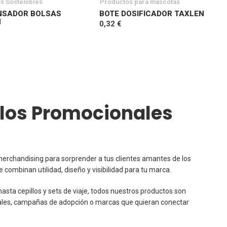
os Sostenibles
Productos para mascotas
NSADOR BOLSAS
BOTE DOSIFICADOR TAXLEN
N
0,32 €
tás leyendo página
ina
uiente
culos Promocionales
erchandising para sorprender a tus clientes amantes de los
 combinan utilidad, diseño y visibilidad para tu marca.
 hasta cepillos y sets de viaje, todos nuestros productos son
nimales, campañas de adopción o marcas que quieran conectar