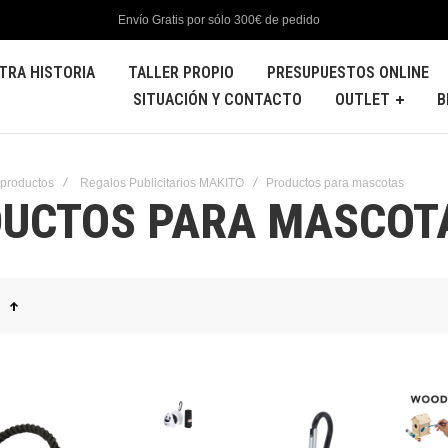
Envío Gratis por sólo 300€ de pedido
TRA HISTORIA
TALLER PROPIO
PRESUPUESTOS ONLINE
SITUACIÓN Y CONTACTO
OUTLET
B
 productos
Regalos Publicitarios MAKITO
Productos para mascotas
UCTOS PARA MASCOT