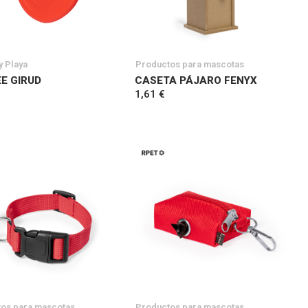
y Playa
Productos para mascotas
EE GIRUD
CASETA PÁJARO FENYX
1,61 €
os para mascotas
Productos para mascotas