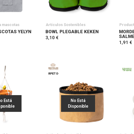
a mascotas
Artículos Sostenibles
Product
SCOTAS YELYN
BOWL PLEGABLE KEKEN
MORD
SALM
3,10 €
1,91 €
o Está
No Está
sponible
Disponible