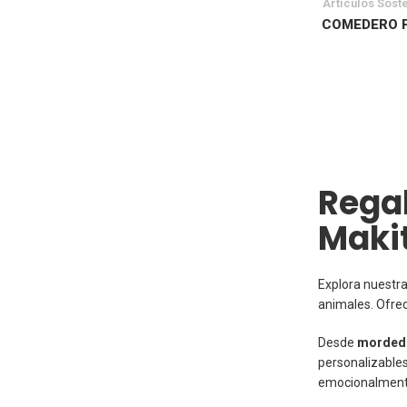
Artículos Sost
COMEDERO 
Regal
Maki
Explora nuestr
animales. Ofr
Desde
mordedo
personalizables
emocionalmente