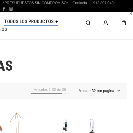
*PRESUPUESTOS SIN COMPROMISO*
Contacto
913 807 040
facebook
instagram
0
TODOS LOS PRODUCTOS
MI CUENTA
LOG
AS
Artículos
1
-
32
de
39
Mostrar
32
por página