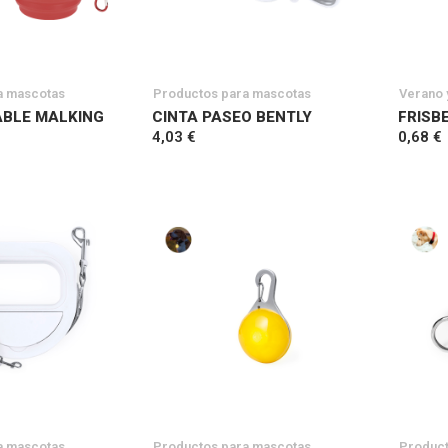
a mascotas
Productos para mascotas
Verano 
ABLE MALKING
CINTA PASEO BENTLY
FRISB
4,03 €
0,68 €
a mascotas
Productos para mascotas
Product