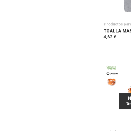
Productos par
TOALLA MA
4,62 €
N
Di