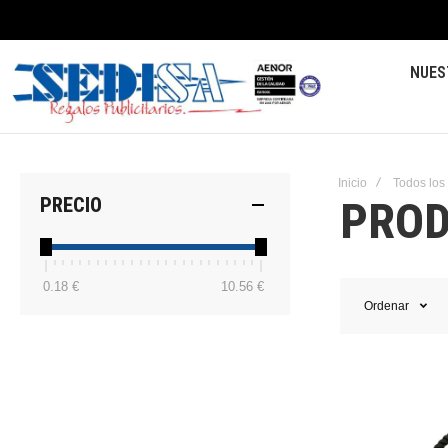
NUES
Inicio
Todos los
PROD
PRECIO
0.18 €
10.56 €
Ordenar