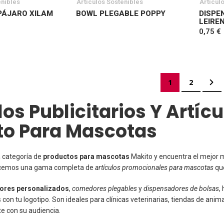
enibles
Artículos Sostenibles
Artícul
PÁJARO XILAM
BOWL PLEGABLE POPPY
DISPE
LEIRE
0,75 €
Página
Actualmente es
Página
Pág
Sig
1
2
os Publicitarios Y Artí
to Para Mascotas
a categoría de
productos para mascotas
Makito y encuentra el mejor m
ecemos una gama completa de
artículos promocionales para mascotas
que
res personalizados
,
comedores plegables
y
dispensadores de bolsas
,
 con tu logotipo. Son ideales para clínicas veterinarias, tiendas de a
 con su audiencia.