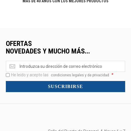
MÁS DE 40 AÑOS CON LOS MEJORES PRODUCTOS
OFERTAS
NOVEDADES Y MUCHO MÁS...
Ofertas
<br>Novedades
He leido y acepto las
*
y
condiciones legales y de privacidad
mucho
SUSCRIBIRSE
más...