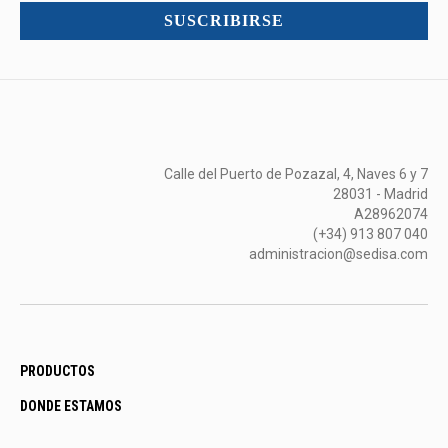
mucho
SUSCRIBIRSE
más...
Calle del Puerto de Pozazal, 4, Naves 6 y 7
28031 - Madrid
A28962074
(+34) 913 807 040
administracion@sedisa.com
PRODUCTOS
DONDE ESTAMOS