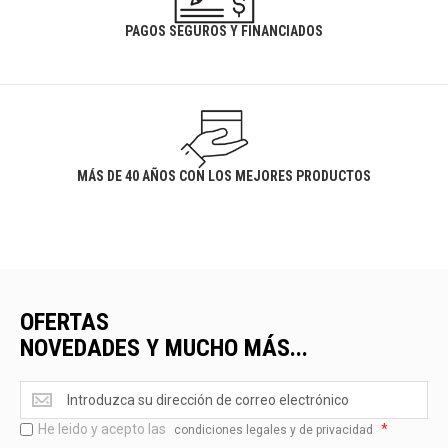
PAGOS SEGUROS Y FINANCIADOS
MÁS DE 40 AÑOS CON LOS MEJORES PRODUCTOS
OFERTAS
NOVEDADES Y MUCHO MÁS...
Ofertas
<br>Novedades
He leido y acepto las
*
y
condiciones legales y de privacidad