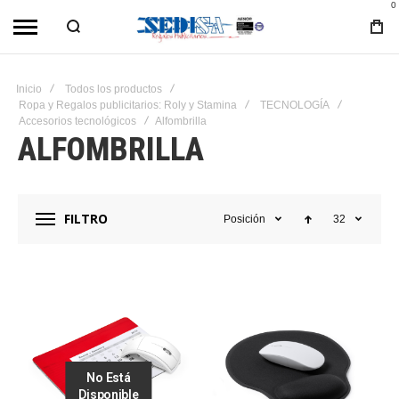
0
Inicio
Todos los productos
Ropa y Regalos publicitarios: Roly y Stamina
TECNOLOGÍA
Accesorios tecnológicos
Alfombrilla
ALFOMBRILLA
FILTRO
Posición
32
No Está
Disponible