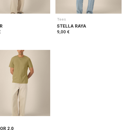
Tees
R
STELLA RAYA
€
9,00 €
OR 2.0