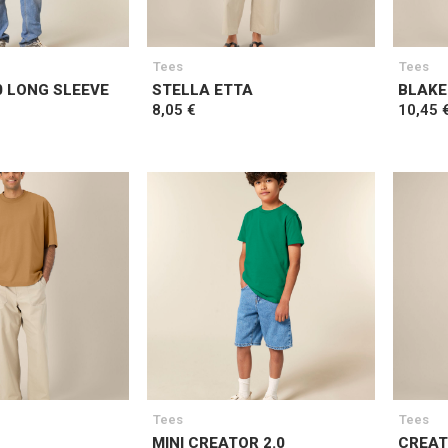
Tees
Tees
0 LONG SLEEVE
STELLA ETTA
BLAKE
8,05 €
10,45 
Tees
Tees
MINI CREATOR 2.0
CREAT