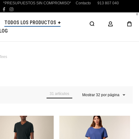
*PRESUPUESTOS SIN COMPROMISO*
Contacto
913 807 040
facebook
instagram
0
TODOS LOS PRODUCTOS
MI CUENTA
LOG
Tees
31
artículos
Mostrar
32
por página