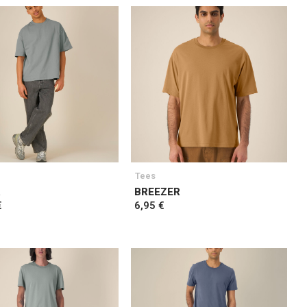
Tees
R
BREEZER
€
6,95 €