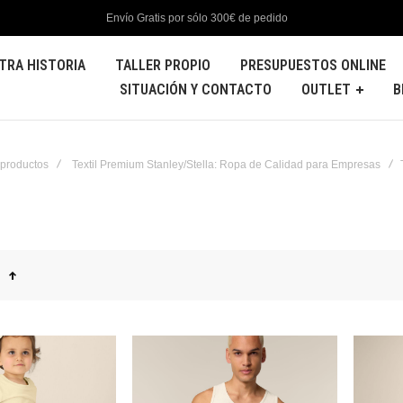
Envío Gratis por sólo 300€ de pedido
TRA HISTORIA
TALLER PROPIO
PRESUPUESTOS ONLINE
SITUACIÓN Y CONTACTO
OUTLET
B
 productos
Textil Premium Stanley/Stella: Ropa de Calidad para Empresas