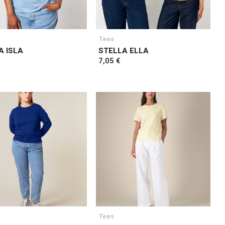
Tees
A ISLA
STELLA ELLA
7,05 €
Tees