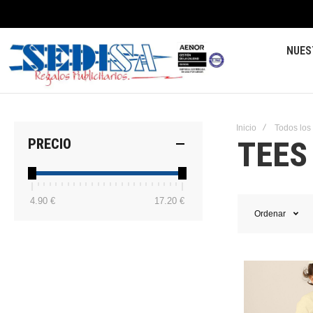
NUES
Inicio
Todos los
TEES
PRECIO
4.90 €
17.20 €
Ordenar