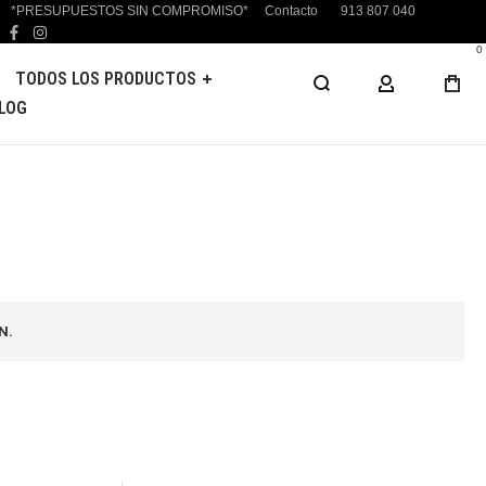
*PRESUPUESTOS SIN COMPROMISO*
Contacto
913 807 040
facebook
instagram
0
TODOS LOS PRODUCTOS
MI CUENTA
LOG
N.