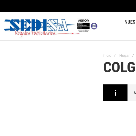
NUES
Inicio
Hogar
COLG
N