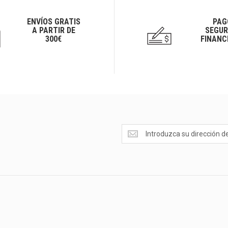
ENVÍOS GRATIS
PAG
A PARTIR DE
SEGUR
300€
FINANC
Ofertas
<br>Novedades
y
mucho
más...