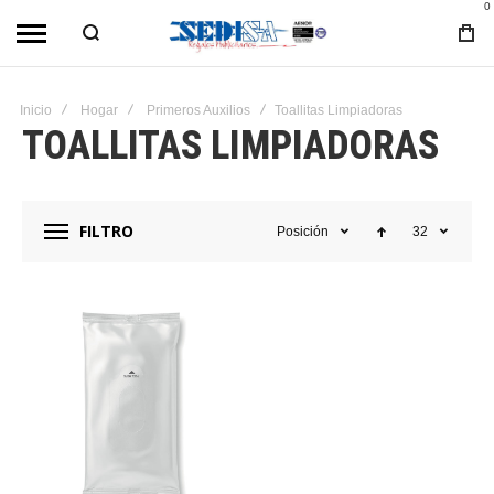
0
Inicio
Hogar
Primeros Auxilios
Toallitas Limpiadoras
TOALLITAS LIMPIADORAS
FILTRO
Posición
32