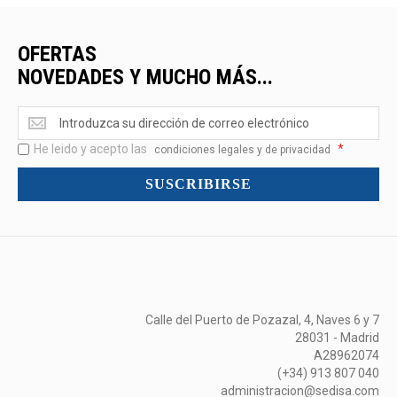
OFERTAS
NOVEDADES Y MUCHO MÁS...
Ofertas
<br>Novedades
He leido y acepto las
*
y
condiciones legales y de privacidad
mucho
SUSCRIBIRSE
más...
Calle del Puerto de Pozazal, 4, Naves 6 y 7
28031 - Madrid
A28962074
(+34) 913 807 040
administracion@sedisa.com