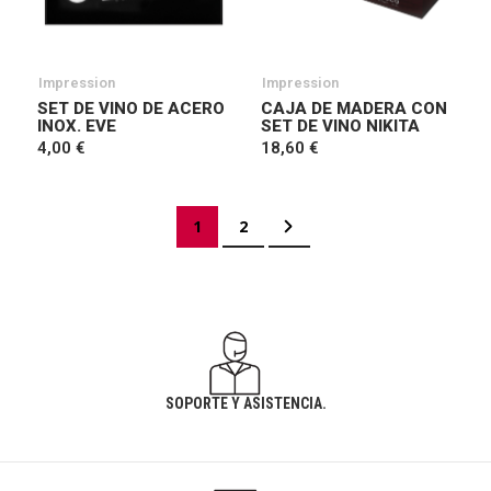
Impression
Impression
SET DE VINO DE ACERO
CAJA DE MADERA CON
INOX. EVE
SET DE VINO NIKITA
4,00 €
18,60 €
Página
Actualmente estás leyendo página
Página
Página
Siguiente
1
2
SOPORTE Y ASISTENCIA.