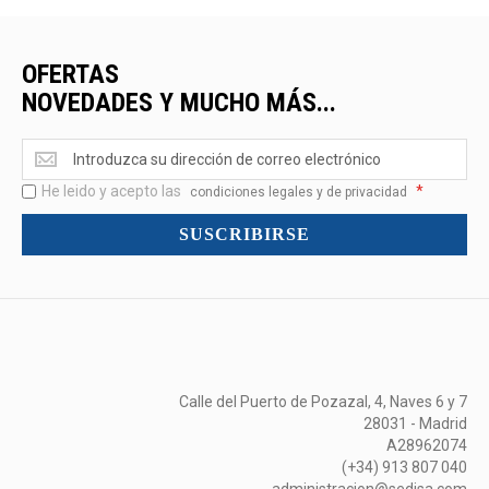
OFERTAS
NOVEDADES Y MUCHO MÁS...
Ofertas
<br>Novedades
He leido y acepto las
*
y
condiciones legales y de privacidad
mucho
SUSCRIBIRSE
más...
Calle del Puerto de Pozazal, 4, Naves 6 y 7
28031 - Madrid
A28962074
(+34) 913 807 040