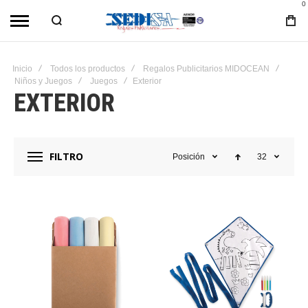
0
Inicio
Todos los productos
Regalos Publicitarios MIDOCEAN
Niños y Juegos
Juegos
Exterior
EXTERIOR
FILTRO
Posición
32