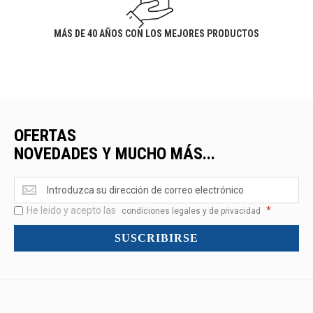
MÁS DE 40 AÑOS CON LOS MEJORES PRODUCTOS
OFERTAS
NOVEDADES Y MUCHO MÁS...
Ofertas
<br>Novedades
He leido y acepto las
*
y
condiciones legales y de privacidad
mucho
SUSCRIBIRSE
más...