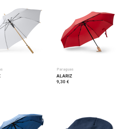
as
Paraguas
E
ALARIZ
9,30 €