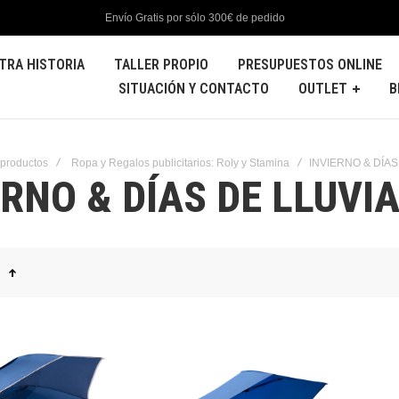
Envío Gratis por sólo 300€ de pedido
TRA HISTORIA
TALLER PROPIO
PRESUPUESTOS ONLINE
SITUACIÓN Y CONTACTO
OUTLET
B
 productos
Ropa y Regalos publicitarios: Roly y Stamina
INVIERNO & DÍAS
ERNO & DÍAS DE LLUVI