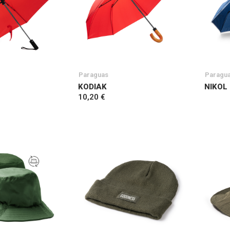
Paraguas
Paragu
KODIAK
NIKOL
10,20 €