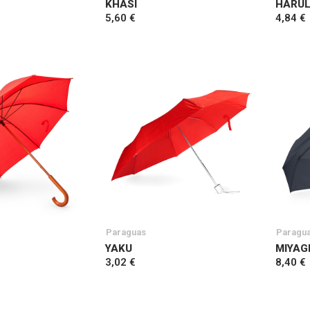
KHASI
HARU
5,60 €
4,84 €
Paraguas
Paragu
YAKU
MIYAG
3,02 €
8,40 €