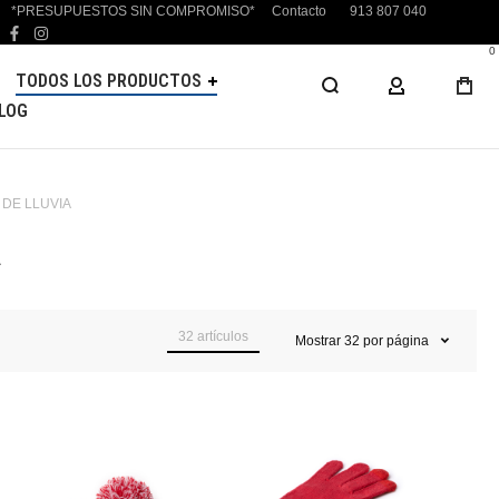
*PRESUPUESTOS SIN COMPROMISO*
Contacto
913 807 040
facebook
instagram
0
TODOS LOS PRODUCTOS
MI CUENTA
LOG
 DE LLUVIA
A
32
artículos
Mostrar
32
por página