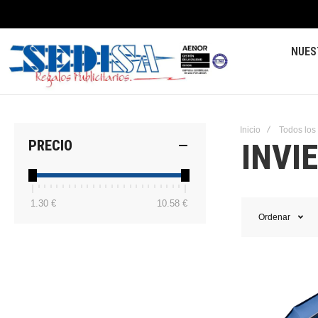
NUES
Inicio
Todos los
INVI
PRECIO
1.30 €
10.58 €
Ordenar