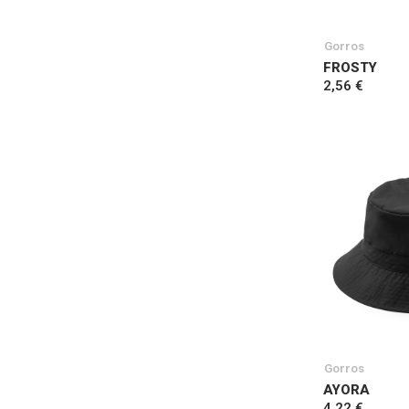
Gorros
FROSTY
2,56 €
Gorros
AYORA
4,22 €