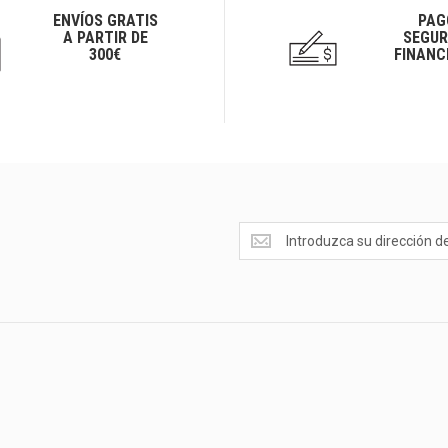
ENVÍOS GRATIS
PAG
A PARTIR DE
SEGUR
300€
FINANC
Ofertas
<br>Novedades
y
mucho
más...