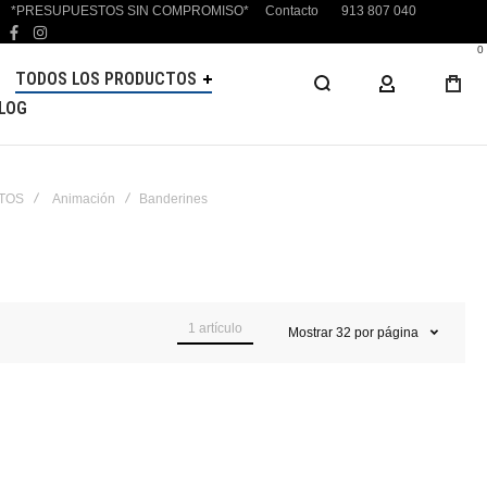
*PRESUPUESTOS SIN COMPROMISO*
Contacto
913 807 040
facebook
instagram
0
TODOS LOS PRODUCTOS
MI CUENTA
LOG
NTOS
Animación
Banderines
1
artículo
Mostrar
32
por página