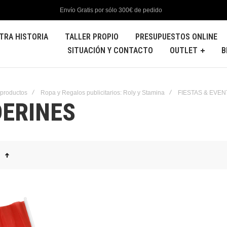
Envío Gratis por sólo 300€ de pedido
TRA HISTORIA
TALLER PROPIO
PRESUPUESTOS ONLINE
SITUACIÓN Y CONTACTO
OUTLET
B
 productos
Ropa y Regalos publicitarios: Roly y Stamina
FIESTAS & EVE
ERINES