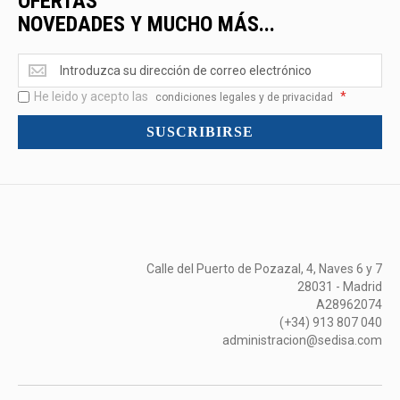
OFERTAS
NOVEDADES Y MUCHO MÁS...
Ofertas
<br>Novedades
He leido y acepto las
*
y
condiciones legales y de privacidad
mucho
SUSCRIBIRSE
más...
Calle del Puerto de Pozazal, 4, Naves 6 y 7
28031 - Madrid
A28962074
(+34) 913 807 040
administracion@sedisa.com