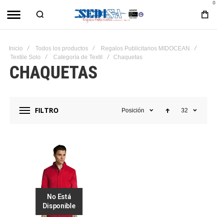
0
Inicio
Todos los productos
Regalos Publicitarios MIDOCEAN
Textile Solo
Categoría de Textil
Chaquetas
CHAQUETAS
FILTRO
Posición
32
No Está
Disponible