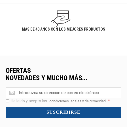
MÁS DE 40 AÑOS CON LOS MEJORES PRODUCTOS
OFERTAS
NOVEDADES Y MUCHO MÁS...
Ofertas
<br>Novedades
He leido y acepto las
*
y
condiciones legales y de privacidad
mucho
SUSCRIBIRSE
más...