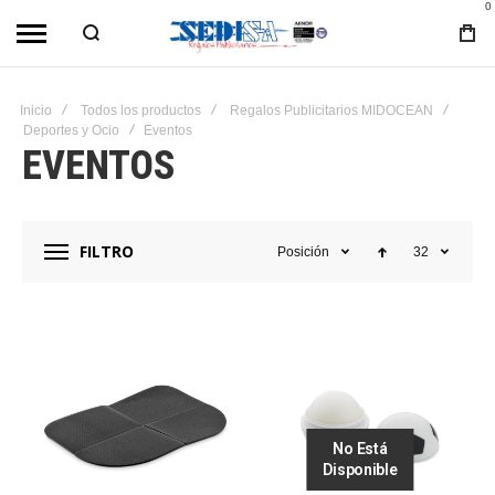
0
Inicio
Todos los productos
Regalos Publicitarios MIDOCEAN
Deportes y Ocio
Eventos
EVENTOS
FILTRO
Posición
32
No Está
Disponible