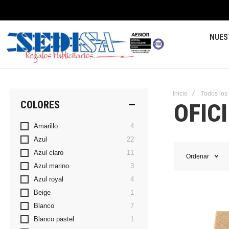
NUES
Inicio
Todos los
OFIC
COLORES
artículos
Amarillo
4
artículos
Azul
22
artículos
Azul claro
11
Ordenar
artículos
Azul marino
3
artículos
Azul royal
4
artículo
Beige
1
artículos
Blanco
7
artículo
Blanco pastel
1