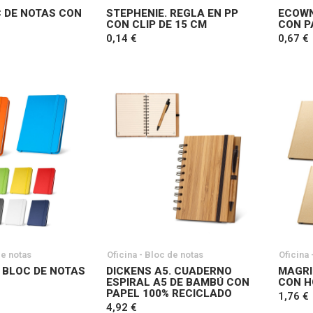
C DE NOTAS CON
STEPHENIE. REGLA EN PP
ECOWN
CON CLIP DE 15 CM
CON P
0,14 €
0,67 €
de notas
Oficina - Bloc de notas
Oficina 
 BLOC DE NOTAS
DICKENS A5. CUADERNO
MAGRI
ESPIRAL A5 DE BAMBÚ CON
CON H
PAPEL 100% RECICLADO
1,76 €
4,92 €