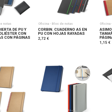
de notas
Oficina - Bloc de notas
Oficina 
IERTA DE PU Y
CORBIN. CUADERNO A5 EN
ASIMO
POLIÉSTER CON
PU CON HOJAS RAYADAS
TAMAÑ
5 CON PÁGINAS
PÁGIN
2,72 €
1,15 €