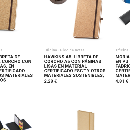
cs
Oficina - Bloc de notas
Oficina 
IBRETA DE
HAWKINS A5. LIBRETA DE
MORIA
E CORCHO CON
CORCHO A5 CON PÁGINAS
EN PU
AS, EN
LISAS EN MATERIAL
FABRI
ERTIFICADO
CERTIFICADO FSC™ Y OTROS
CERTI
OS MATERIALES
MATERIALES SOSTENIBLES,
MATER
DOS
2,28 €
4,81 €