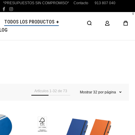
*PRESUPUESTOS SIN COMPROMISO*
Contacto
913 807 040
facebook
instagram
0
TODOS LOS PRODUCTOS
MI CUENTA
LOG
Artículos
1
-
32
de
73
Mostrar
32
por página