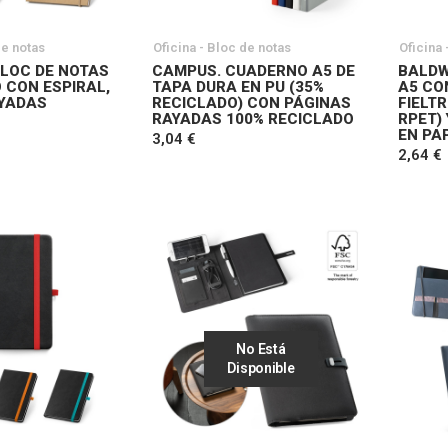
de notas
Oficina - Bloc de notas
Oficina 
LOC DE NOTAS
CAMPUS. CUADERNO A5 DE
BALDW
 CON ESPIRAL,
TAPA DURA EN PU (35%
A5 CO
YADAS
RECICLADO) CON PÁGINAS
FIELT
RAYADAS 100% RECICLADO
RPET)
EN PA
3,04 €
2,64 €
No Está
Disponible