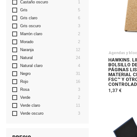
artículo
Castaño oscuro
1
artículos
Gris
5
artículos
Gris claro
6
artículos
Gris oscuro
3
artículos
Marrón claro
2
artículos
Morado
2
artículos
Naranja
12
Agendas y blo
artículos
Natural
24
HAWKINS. L
BOLSILLO D
artículos
Natural claro
4
PÁGINAS LIS
artículos
Negro
31
MATERIAL C
FSC™ Y OTR
artículos
Rojo
16
CONTROLA
artículos
Rosa
3
1,37 €
artículos
Verde
2
artículos
Verde claro
11
artículos
Verde oscuro
3