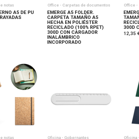
de notas
Office - Carpetas de documentos
Office 
ERNO A5 DE PU
EMERGE A5 FOLDER.
EMERG
 RAYADAS
CARPETA TAMAÑO A5
TAMAÑ
HECHA EN POLIÉSTER
RECIC
RECICLADO (100% RPET)
300D 
300D CON CARGADOR
12,35 
INALÁMBRICO
INCORPORADO
de notas
Oficina - Gobernantes
Oficina 