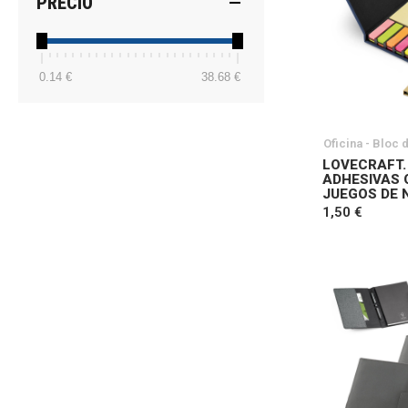
PRECIO
0.14 €
38.68 €
Oficina - Bloc 
LOVECRAFT.
ADHESIVAS 
JUEGOS DE 
1,50 €