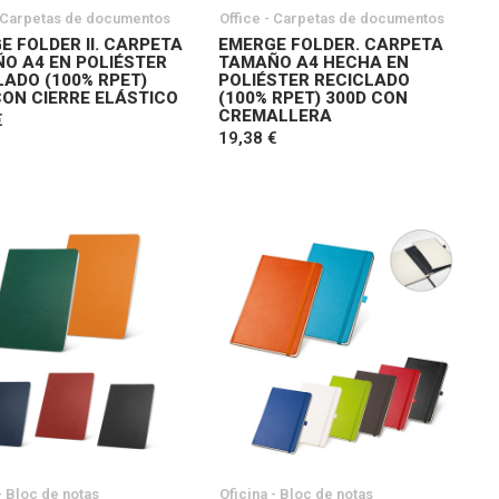
- Carpetas de documentos
Office - Carpetas de documentos
E FOLDER II. CARPETA
EMERGE FOLDER. CARPETA
O A4 EN POLIÉSTER
TAMAÑO A4 HECHA EN
LADO (100% RPET)
POLIÉSTER RECICLADO
CON CIERRE ELÁSTICO
(100% RPET) 300D CON
CREMALLERA
€
19,38 €
- Bloc de notas
Oficina - Bloc de notas