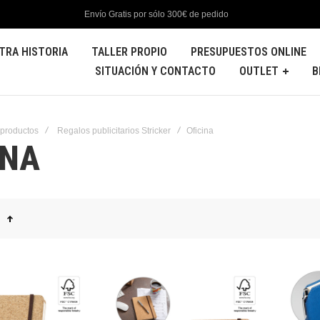
Envío Gratis por sólo 300€ de pedido
TRA HISTORIA
TALLER PROPIO
PRESUPUESTOS ONLINE
SITUACIÓN Y CONTACTO
OUTLET
B
 productos
Regalos publicitarios Stricker
Oficina
INA