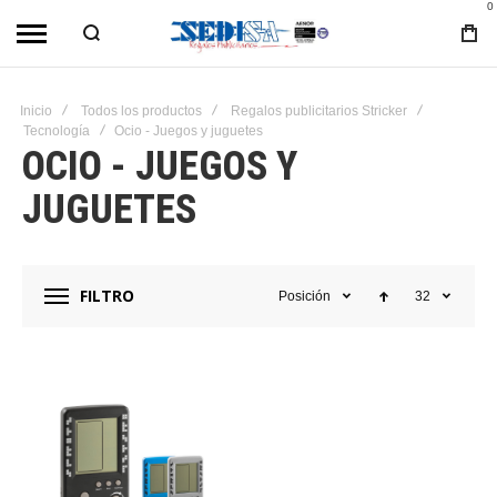
0
Inicio
Todos los productos
Regalos publicitarios Stricker
Tecnología
Ocio - Juegos y juguetes
OCIO - JUEGOS Y
JUGUETES
FILTRO
Posición
32