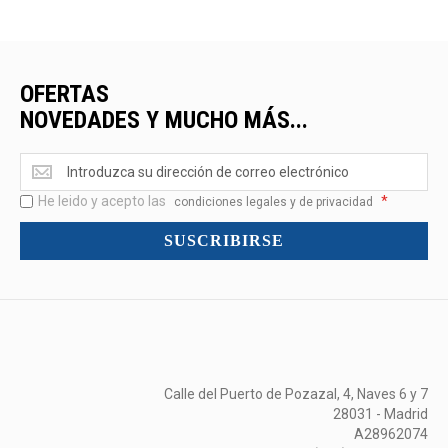
OFERTAS
NOVEDADES Y MUCHO MÁS...
Ofertas
<br>Novedades
He leido y acepto las
*
y
condiciones legales y de privacidad
mucho
SUSCRIBIRSE
más...
Calle del Puerto de Pozazal, 4, Naves 6 y 7
28031 - Madrid
A28962074