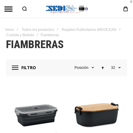
0
Inicio
Todos los productos
Regalos Publicitarios MIDOCEAN
Comida y Bebida
Fiambreras
FIAMBRERAS
FILTRO
Posición
32