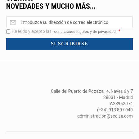
NOVEDADES Y MUCHO MÁS...
Ofertas
<br>Novedades
He leido y acepto las
*
y
condiciones legales y de privacidad
mucho
SUSCRIBIRSE
más...
Calle del Puerto de Pozazal, 4, Naves 6 y 7
28031 - Madrid
A28962074
(+34) 913 807 040
administracion@sedisa.com