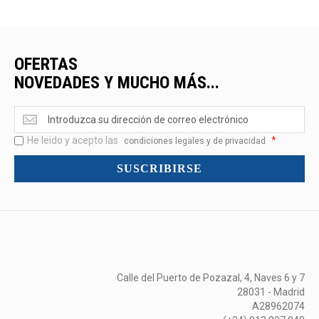
OFERTAS
NOVEDADES Y MUCHO MÁS...
Ofertas
<br>Novedades
He leido y acepto las
*
y
condiciones legales y de privacidad
mucho
SUSCRIBIRSE
más...
Calle del Puerto de Pozazal, 4, Naves 6 y 7
28031 - Madrid
A28962074