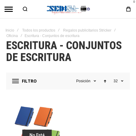
0
Inicio
Todos los productos
Regalos publicitarios Stricker
Oficina
Escritura - Conjuntos de escritura
ESCRITURA - CONJUNTOS
DE ESCRITURA
FILTRO
Posición
32
No Está