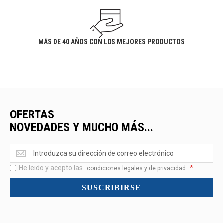
MÁS DE 40 AÑOS CON LOS MEJORES PRODUCTOS
OFERTAS
NOVEDADES Y MUCHO MÁS...
Ofertas
<br>Novedades
He leido y acepto las
*
y
condiciones legales y de privacidad
mucho
SUSCRIBIRSE
más...