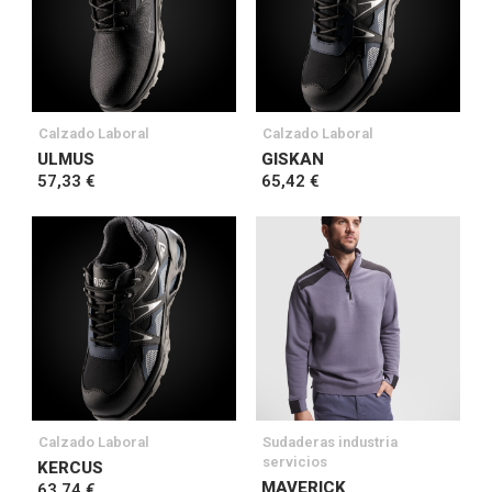
Calzado Laboral
Calzado Laboral
ULMUS
GISKAN
57,33 €
65,42 €
Calzado Laboral
Sudaderas industria
servicios
KERCUS
MAVERICK
63,74 €