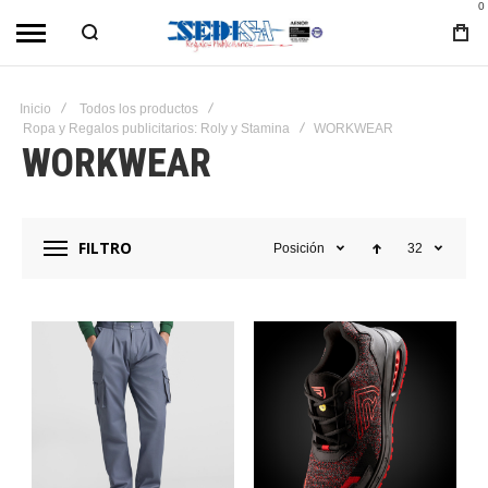
0
Inicio
Todos los productos
Ropa y Regalos publicitarios: Roly y Stamina
WORKWEAR
WORKWEAR
FILTRO
Posición
32