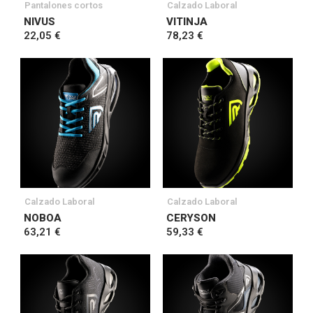
Pantalones cortos
Calzado Laboral
NIVUS
VITINJA
22,05 €
78,23 €
Calzado Laboral
Calzado Laboral
NOBOA
CERYSON
63,21 €
59,33 €