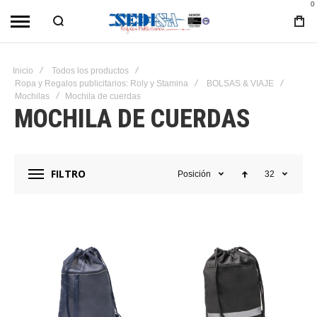
0
Inicio
Todos los productos
Ropa y Regalos publicitarios: Roly y Stamina
BOLSAS & VIAJE
Mochilas
Mochila de cuerdas
MOCHILA DE CUERDAS
FILTRO
Posición
32