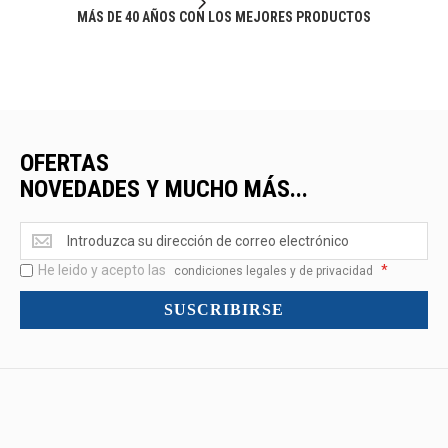
MÁS DE 40 AÑOS CON LOS MEJORES PRODUCTOS
OFERTAS
NOVEDADES Y MUCHO MÁS...
Ofertas
<br>Novedades
He leido y acepto las
*
y
condiciones legales y de privacidad
mucho
SUSCRIBIRSE
más...