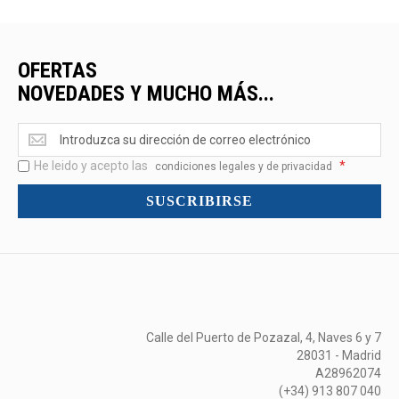
OFERTAS
NOVEDADES Y MUCHO MÁS...
Ofertas
<br>Novedades
He leido y acepto las
*
y
condiciones legales y de privacidad
mucho
SUSCRIBIRSE
más...
Calle del Puerto de Pozazal, 4, Naves 6 y 7
28031 - Madrid
A28962074
(+34) 913 807 040