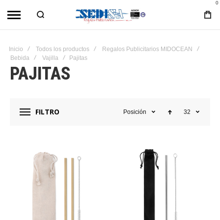
0
Inicio
Todos los productos
Regalos Publicitarios MIDOCEAN
Bebida
Vajilla
Pajitas
PAJITAS
FILTRO
Posición
32