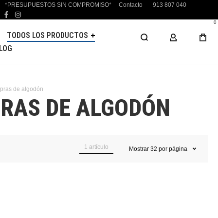
*PRESUPUESTOS SIN COMPROMISO*
Contacto
913 807 040
facebook
instagram
0
TODOS LOS PRODUCTOS
MI CUENTA
LOG
mpras de algodón
PRAS DE ALGODÓN
1
artículo
Mostrar
32
por página