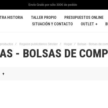
Envío Gratis por sólo 300€ de pedido
TRA HISTORIA
TALLER PROPIO
PRESUPUESTOS ONLINE
SITUACIÓN Y CONTACTO
OUTLET
B
 productos
Regalos publicitarios Stricker
Hogar
Bolsas - Bolsas de co
AS - BOLSAS DE COM