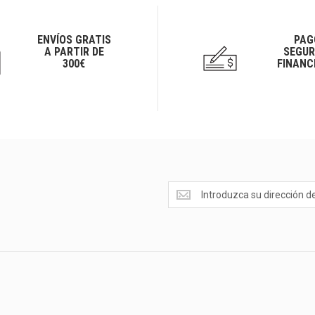
ENVÍOS GRATIS
PAG
A PARTIR DE
SEGUR
300€
FINANC
Ofertas
<br>Novedades
y
mucho
más...