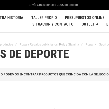
Envío Gratis por sólo 300€ de pedido
TRA HISTORIA
TALLER PROPIO
PRESUPUESTOS ONLINE
SITUACIÓN Y CONTACTO
OUTLET
B
 productos
Ropa y Regalos publicitarios: Roly y Stamina
Ropa
Sport c
S DE DEPORTE
O PODEMOS ENCONTRAR PRODUCTOS QUE COINCIDA CON LA SELECCIÓ