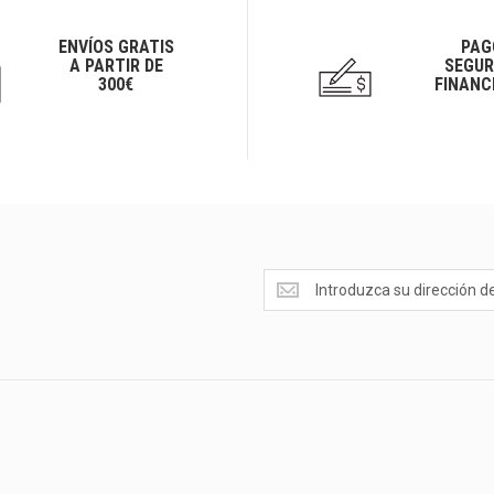
ENVÍOS GRATIS
PAG
A PARTIR DE
SEGUR
300€
FINANC
Ofertas
<br>Novedades
y
mucho
más...