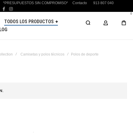
*PRESUPUESTOS SIN COMPROMISO*
Contacto
913 807 040
facebook
instagram
0
TODOS LOS PRODUCTOS
MI CUENTA
LOG
ollection
Camisetas y polos técnicos
Polos de deporte
N.