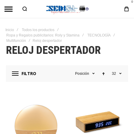
0
Inicio
Todos los productos
Ropa y Regalos publicitarios: Roly y Stamina
TECNOLOGÍA
Multifunción
Reloj despertador
RELOJ DESPERTADOR
FILTRO
Posición
32