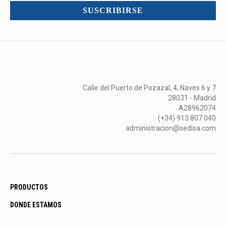
mucho
SUSCRIBIRSE
más...
Calle del Puerto de Pozazal, 4, Naves 6 y 7
28031 - Madrid
A28962074
(+34) 913 807 040
administracion@sedisa.com
PRODUCTOS
DONDE ESTAMOS