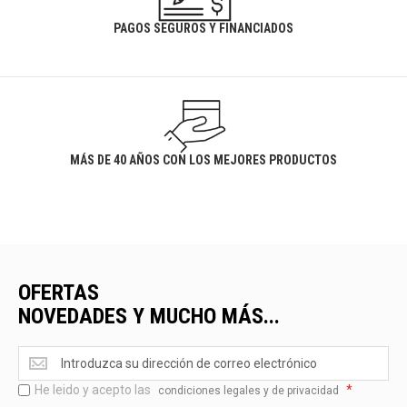
PAGOS SEGUROS Y FINANCIADOS
MÁS DE 40 AÑOS CON LOS MEJORES PRODUCTOS
OFERTAS
NOVEDADES Y MUCHO MÁS...
Ofertas
<br>Novedades
He leido y acepto las
*
y
condiciones legales y de privacidad