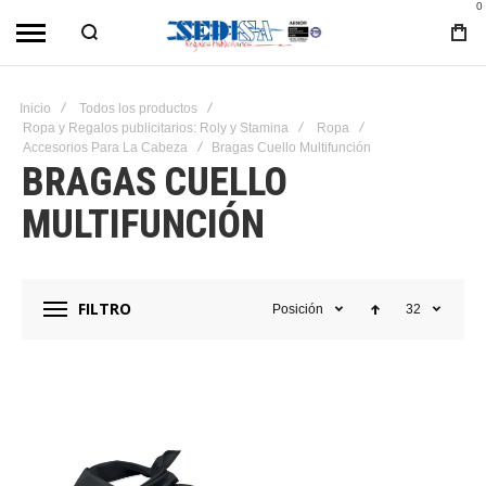
0
Inicio
Todos los productos
Ropa y Regalos publicitarios: Roly y Stamina
Ropa
Accesorios Para La Cabeza
Bragas Cuello Multifunción
BRAGAS CUELLO
MULTIFUNCIÓN
FILTRO
Posición
32