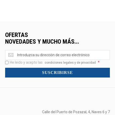
OFERTAS
NOVEDADES Y MUCHO MÁS...
Ofertas
<br>Novedades
He leido y acepto las
*
y
condiciones legales y de privacidad
mucho
SUSCRIBIRSE
más...
Calle del Puerto de Pozazal, 4, Naves 6 y 7