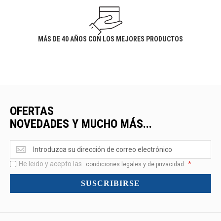
MÁS DE 40 AÑOS CON LOS MEJORES PRODUCTOS
OFERTAS
NOVEDADES Y MUCHO MÁS...
Ofertas
<br>Novedades
He leido y acepto las
*
y
condiciones legales y de privacidad
mucho
SUSCRIBIRSE
más...