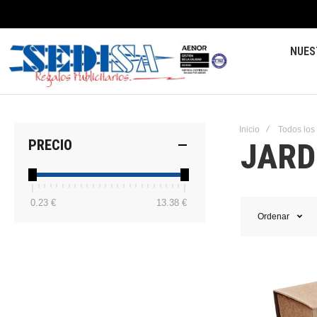
NUES
Inicio
Todos los
JARD
PRECIO
0.23 €
13.38 €
Ordenar