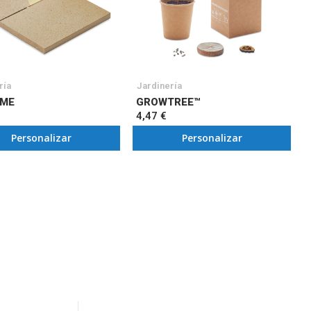
ría
Jardinería
 ME
GROWTREE™
4,47 €
Personalizar
Personalizar
tás leyendo página
ina
uiente