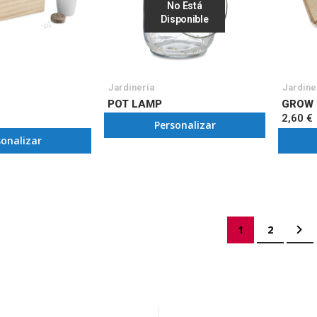
No Está
Disponible
Jardinería
Jardine
POT LAMP
GROW
2,60 €
Personalizar
sonalizar
Página
Actualmente es
Página
Pág
Sig
1
2