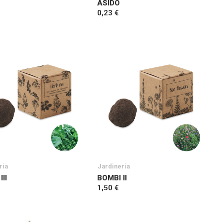
ASIDO
0,23 €
ría
Jardinería
II
BOMBI II
1,50 €