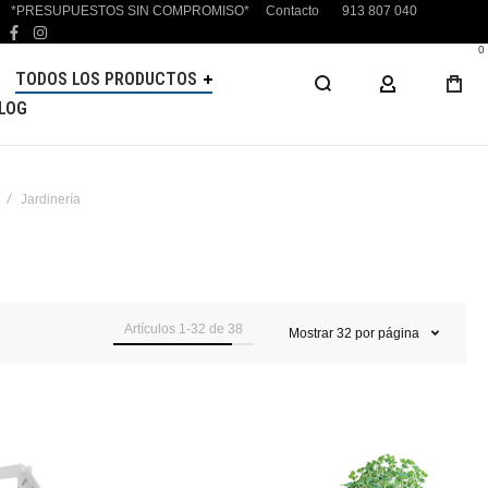
*PRESUPUESTOS SIN COMPROMISO*
Contacto
913 807 040
facebook
instagram
0
TODOS LOS PRODUCTOS
MI CUENTA
LOG
Jardinería
Artículos
1
-
32
de
38
Mostrar
32
por página