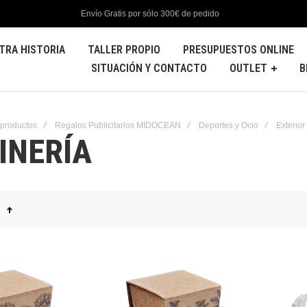
Envío Gratis por sólo 300€ de pedido
TRA HISTORIA
TALLER PROPIO
PRESUPUESTOS ONLINE
SITUACIÓN Y CONTACTO
OUTLET
B
 productos
Regalos Publicitarios MIDOCEAN
Deportes y Ocio
Exterior
INERÍA