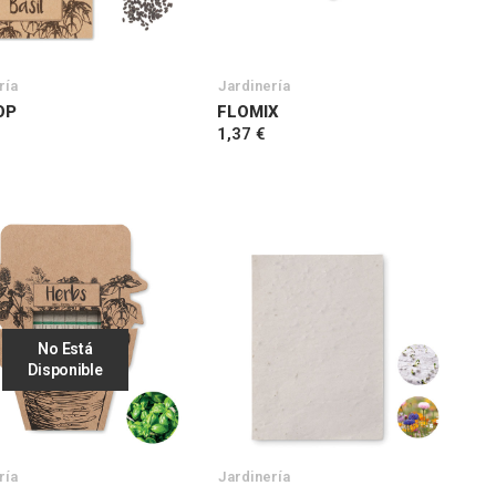
ría
Jardinería
OP
FLOMIX
1,37 €
No Está
Disponible
ría
Jardinería