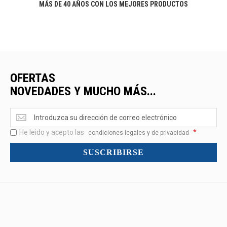
MÁS DE 40 AÑOS CON LOS MEJORES PRODUCTOS
OFERTAS
NOVEDADES Y MUCHO MÁS...
Ofertas
<br>Novedades
He leido y acepto las
*
y
condiciones legales y de privacidad
mucho
SUSCRIBIRSE
más...