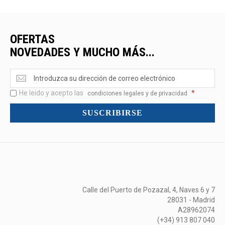
OFERTAS
NOVEDADES Y MUCHO MÁS...
Ofertas
<br>Novedades
He leido y acepto las
*
y
condiciones legales y de privacidad
mucho
SUSCRIBIRSE
más...
Calle del Puerto de Pozazal, 4, Naves 6 y 7
28031 - Madrid
A28962074
(+34) 913 807 040