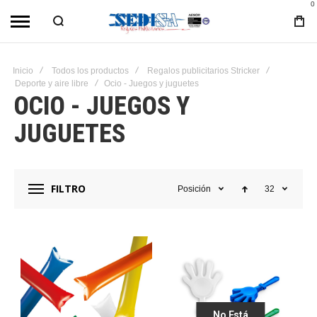
0
Inicio
Todos los productos
Regalos publicitarios Stricker
Deporte y aire libre
Ocio - Juegos y juguetes
OCIO - JUEGOS Y
JUGUETES
FILTRO
Posición
32
No Está