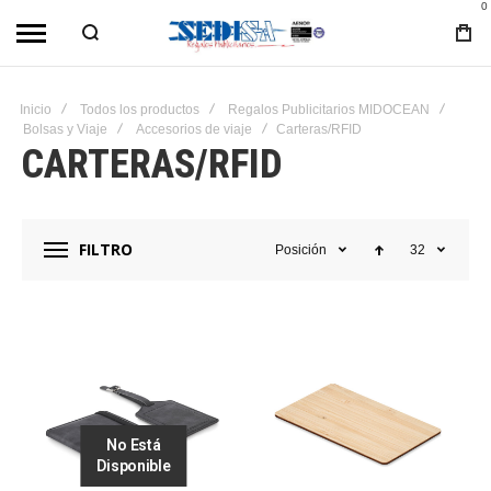
0
Inicio
Todos los productos
Regalos Publicitarios MIDOCEAN
Bolsas y Viaje
Accesorios de viaje
Carteras/RFID
CARTERAS/RFID
FILTRO
Posición
32
No Está
Disponible