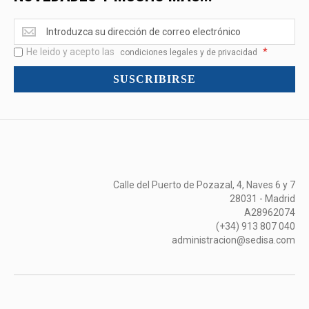
Ofertas
<br>Novedades
He leido y acepto las
*
y
condiciones legales y de privacidad
mucho
SUSCRIBIRSE
más...
Calle del Puerto de Pozazal, 4, Naves 6 y 7
28031 - Madrid
A28962074
(+34) 913 807 040
administracion@sedisa.com