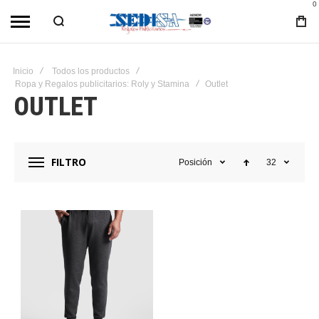
0
Inicio
Todos los productos
Ropa y Regalos publicitarios: Roly y Stamina
Outlet
OUTLET
FILTRO
Posición
32