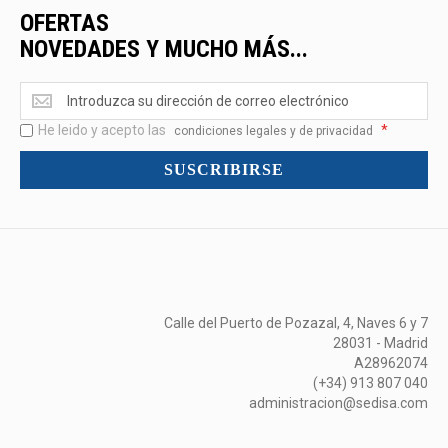
OFERTAS
NOVEDADES Y MUCHO MÁS...
Ofertas
<br>Novedades
He leido y acepto las
*
y
condiciones legales y de privacidad
mucho
SUSCRIBIRSE
más...
Calle del Puerto de Pozazal, 4, Naves 6 y 7
28031 - Madrid
A28962074
(+34) 913 807 040
administracion@sedisa.com