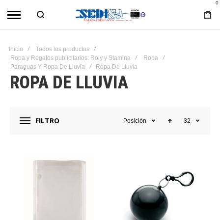
0
Inicio
Todos los productos
Ropa y Regalos publicitarios: Roly y Stamina
Ropa
Paraguas Y Ropa De Lluvia
Ropa De Lluvia
ROPA DE LLUVIA
FILTRO
Posición
32