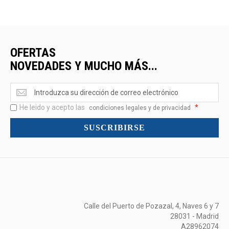
OFERTAS
NOVEDADES Y MUCHO MÁS...
Ofertas
<br>Novedades
He leido y acepto las
*
y
condiciones legales y de privacidad
mucho
SUSCRIBIRSE
más...
Calle del Puerto de Pozazal, 4, Naves 6 y 7
28031 - Madrid
A28962074