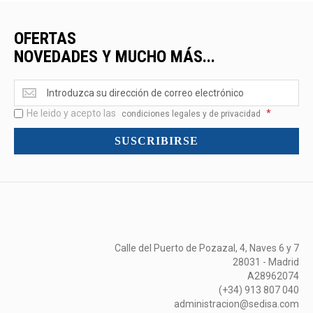
OFERTAS
NOVEDADES Y MUCHO MÁS...
Ofertas
<br>Novedades
He leido y acepto las
*
y
condiciones legales y de privacidad
mucho
SUSCRIBIRSE
más...
Calle del Puerto de Pozazal, 4, Naves 6 y 7
28031 - Madrid
A28962074
(+34) 913 807 040
administracion@sedisa.com