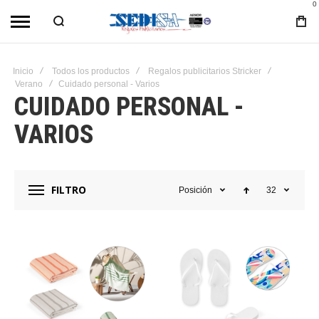
0
Inicio
Todos los productos
Regalos publicitarios Stricker
Verano
Cuidado personal - Varios
CUIDADO PERSONAL -
VARIOS
FILTRO
Posición
32