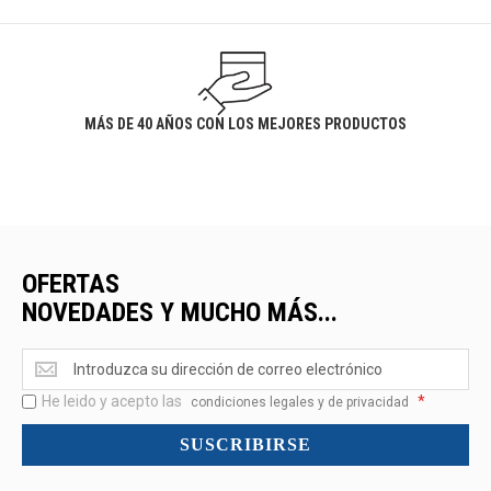
MÁS DE 40 AÑOS CON LOS MEJORES PRODUCTOS
OFERTAS
NOVEDADES Y MUCHO MÁS...
Ofertas
<br>Novedades
He leido y acepto las
*
y
condiciones legales y de privacidad
mucho
SUSCRIBIRSE
más...