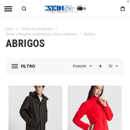
0
Inicio
Todos los productos
Ropa y Regalos publicitarios: Roly y Stamina
Abrigos
ABRIGOS
FILTRO
Posición
32