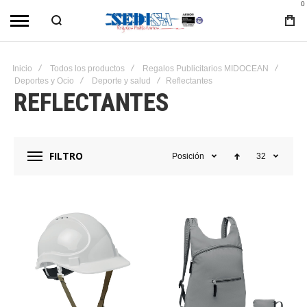
0
Inicio
Todos los productos
Regalos Publicitarios MIDOCEAN
Deportes y Ocio
Deporte y salud
Reflectantes
REFLECTANTES
FILTRO
Posición
32