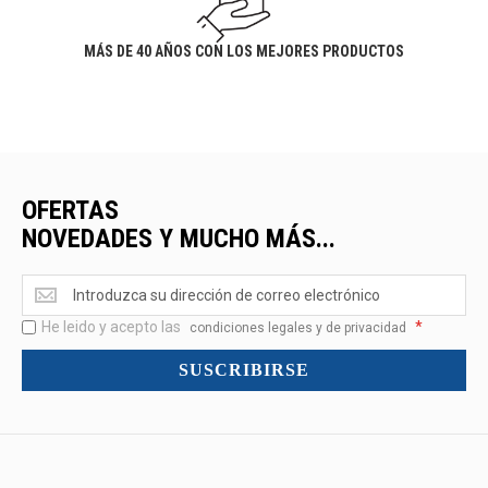
MÁS DE 40 AÑOS CON LOS MEJORES PRODUCTOS
OFERTAS
NOVEDADES Y MUCHO MÁS...
Ofertas
<br>Novedades
He leido y acepto las
*
y
condiciones legales y de privacidad
mucho
SUSCRIBIRSE
más...