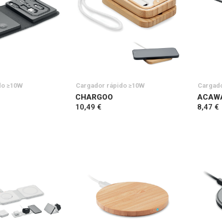
do ≥10W
Cargador rápido ≥10W
Cargado
CHARGOO
ACAW
10,49 €
8,47 €