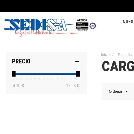
NUES
Inicio
Todos los
CARG
PRECIO
4.10 €
17.23 €
Ordenar