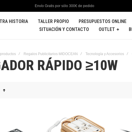
Envío Gratis por sólo 300€ de pedido
TRA HISTORIA
TALLER PROPIO
PRESUPUESTOS ONLINE
SITUACIÓN Y CONTACTO
OUTLET
B
 productos
Regalos Publicitarios MIDOCEAN
Tecnología y Accesorios
ADOR RÁPIDO ≥10W