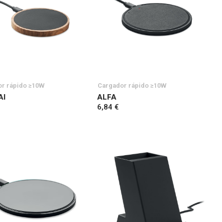
r rápido ≥10W
Cargador rápido ≥10W
AI
ALFA
6,84 €