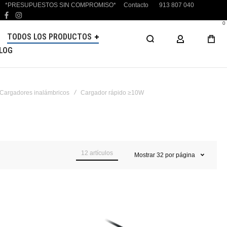
*PRESUPUESTOS SIN COMPROMISO*
Contacto
913 807 040
facebook
instagram
0
TODOS LOS PRODUCTOS
MI CUENTA
LOG
Cargadores inalámbricos
Cargador rápido ≥10W
12
artículos
Mostrar
32
por página