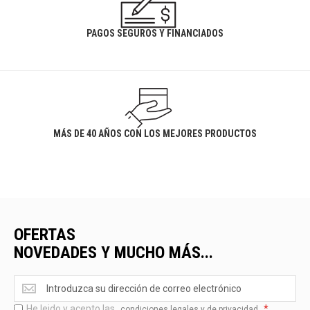
PAGOS SEGUROS Y FINANCIADOS
MÁS DE 40 AÑOS CON LOS MEJORES PRODUCTOS
OFERTAS
NOVEDADES Y MUCHO MÁS...
Ofertas
<br>Novedades
He leido y acepto las
*
y
condiciones legales y de privacidad