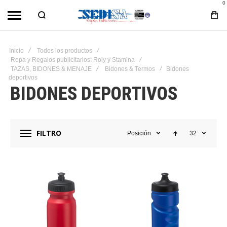
0
Inicio
Todos los productos
Ropa y Regalos publicitarios: Roly y Stamina
TAZAS, BIDONES & MENAJE
Bidones & Termos
Bidones
deportivos
BIDONES DEPORTIVOS
FILTRO
Posición
32