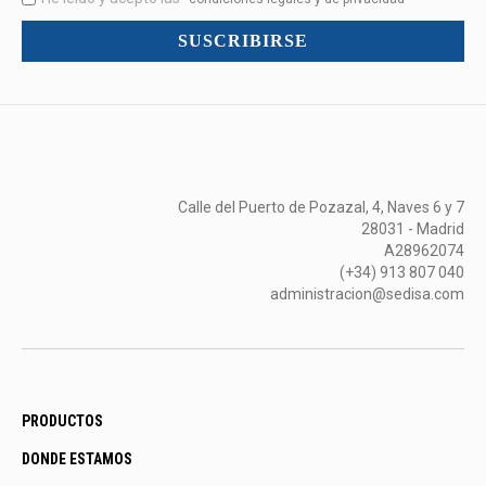
mucho
SUSCRIBIRSE
más...
Calle del Puerto de Pozazal, 4, Naves 6 y 7
28031 - Madrid
A28962074
(+34) 913 807 040
administracion@sedisa.com
PRODUCTOS
DONDE ESTAMOS