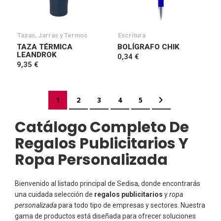
Tazas, Jarras y Termos
Escritura
TAZA TÉRMICA
BOLÍGRAFO CHIK
LEANDROK
0,34 €
9,35 €
Página
Actualmente estás leyendo página
Página
Página
Página
Página
Página
Siguiente
1
2
3
4
5
Catálogo Completo De
Regalos Publicitarios Y
Ropa Personalizada
Bienvenido al listado principal de Sedisa, donde encontrarás
una cuidada selección de
regalos publicitarios
y
ropa
personalizada
para todo tipo de empresas y sectores. Nuestra
gama de productos está diseñada para ofrecer soluciones