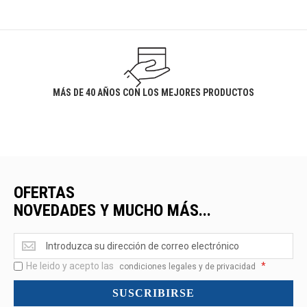
MÁS DE 40 AÑOS CON LOS MEJORES PRODUCTOS
OFERTAS
NOVEDADES Y MUCHO MÁS...
Ofertas
<br>Novedades
He leido y acepto las
*
y
condiciones legales y de privacidad
mucho
SUSCRIBIRSE
más...