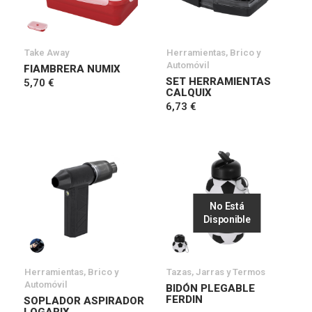
Take Away
Herramientas, Brico y
Automóvil
FIAMBRERA NUMIX
SET HERRAMIENTAS
5,70 €
CALQUIX
6,73 €
No Está
Disponible
Herramientas, Brico y
Tazas, Jarras y Termos
Automóvil
BIDÓN PLEGABLE
FERDIN
SOPLADOR ASPIRADOR