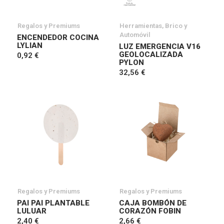
Regalos y Premiums
Herramientas, Brico y
Automóvil
ENCENDEDOR COCINA
LYLIAN
LUZ EMERGENCIA V16
GEOLOCALIZADA
0,92 €
PYLON
32,56 €
Regalos y Premiums
Regalos y Premiums
PAI PAI PLANTABLE
CAJA BOMBÓN DE
LULUAR
CORAZÓN FOBIN
2,40 €
2,66 €