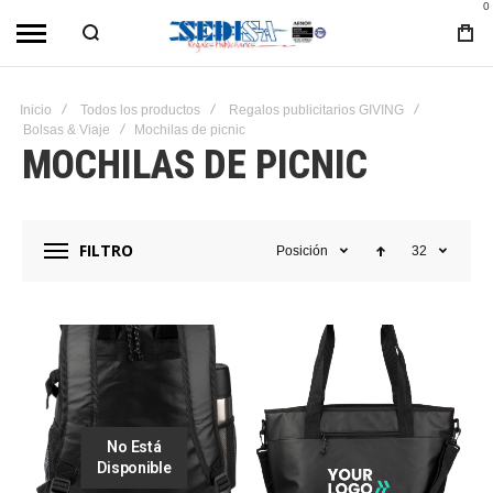
0
Inicio
Todos los productos
Regalos publicitarios GIVING
Bolsas & Viaje
Mochilas de picnic
MOCHILAS DE PICNIC
FILTRO
Posición
32
No Está
Disponible