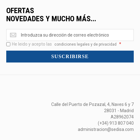
OFERTAS
NOVEDADES Y MUCHO MÁS...
Ofertas
<br>Novedades
He leido y acepto las
*
y
condiciones legales y de privacidad
mucho
SUSCRIBIRSE
más...
Calle del Puerto de Pozazal, 4, Naves 6 y 7
28031 - Madrid
A28962074
(+34) 913 807 040
administracion@sedisa.com