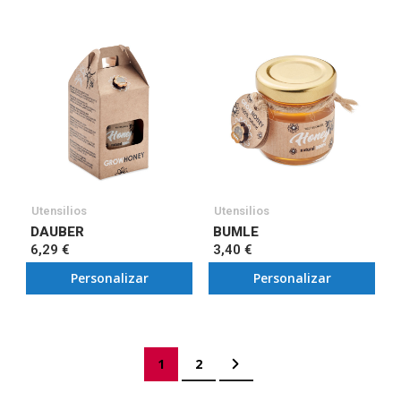
Utensilios
Utensilios
DAUBER
BUMLE
6,29 €
3,40 €
Personalizar
Personalizar
Página
Actualmente estás leyendo página
Página
Página
Siguiente
1
2