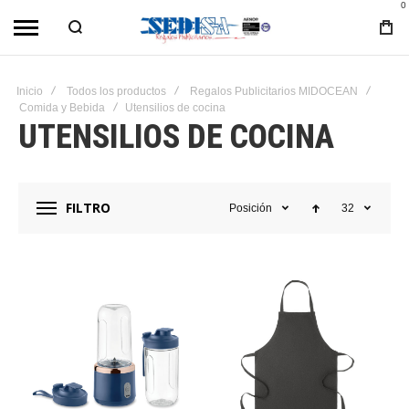
0
Inicio
Todos los productos
Regalos Publicitarios MIDOCEAN
Comida y Bebida
Utensilios de cocina
UTENSILIOS DE COCINA
FILTRO
Posición
32