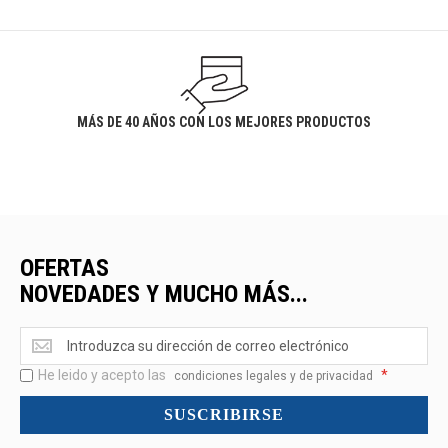
MÁS DE 40 AÑOS CON LOS MEJORES PRODUCTOS
OFERTAS
NOVEDADES Y MUCHO MÁS...
Ofertas
<br>Novedades
He leido y acepto las
*
y
condiciones legales y de privacidad
mucho
SUSCRIBIRSE
más...