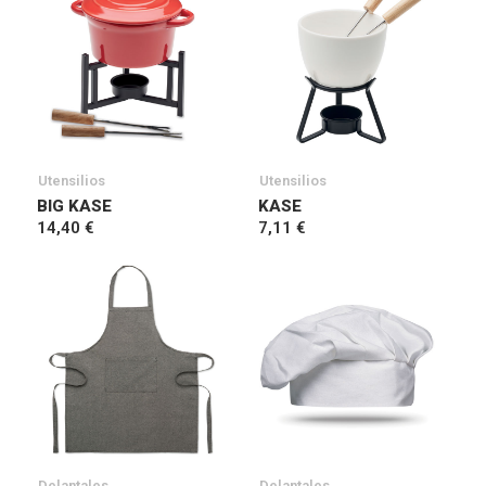
Utensilios
Utensilios
BIG KASE
KASE
14,40 €
7,11 €
Delantales
Delantales